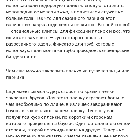
использовали недорогую полиэтиленовую: оторвать
неповредив ее невозможно, а полиэтилен служит не
больше года. Так что для сезонного парника этот
вариант из разряда «дешево и сердито». Второй способ
— специальные клипсы для фиксации пленок и все, что
их может заменить — кусок старого шланга,
разрезанного вдоль, фиксатор для труб, которые
используют для монтажа трубопроводов, канцелярские
биндеры и т.п.
Чем еще можно закрепить пленку на лугах теплицы или
парника
Еще имеет смысл с двух сторон по краям пленки
закрепить брусок. Для этого пленку отрезают больше
чем необходимо по длине, в излишек заворачивают
брусок и закрепляют на нем пленку. Теперь у вас
получился кусок пленки, по коротким сторонам
которого прикреплены бруски. Один оставляете с одной
стороны, второй перекидываете на другую. Теперь не
нужно пленку прижимать к земле камнями: ее неплохо