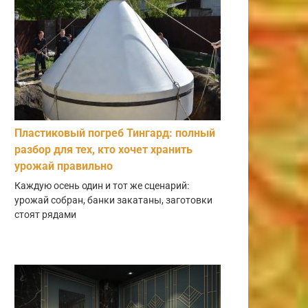
Пластиковый погреб Тингард: полный
разбор для тех, кто хочет хранить
урожай правильно
Каждую осень один и тот же сценарий:
урожай собран, банки закатаны, заготовки
стоят рядами