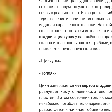
частично теряет рассудок и зрение, д
сохраняет разум, но уже не контролир
связь с реальностью. Из-за роста гр
теряет зрение и начинает использова
издавая характерные щелчки. На это
ещё сохраняют остатки интеллекта и 
стадии «щелкуна»
у заражённого прак
голова и тело покрываются грибами, 
появляется нечеловеческая сила.
«Щелкуны»
«Топляк»
Цикл завершается
четвёртой стадией
раздувает, как утопленника, а тело 
пластин. В этом состоянии топляк мож
неизбежно погибает: тело взрывается,
разрастается и начинает обильно выд