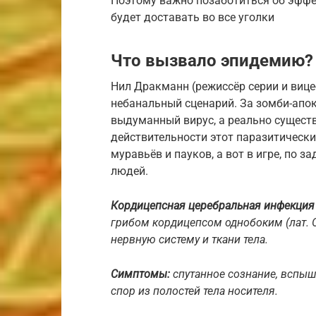
Поэтому важно позаботиться об эффе
будет доставать во все уголки
Что вызвало эпидемию?
Нил Дракманн (режиссёр серии и вице
небанальный сценарий. За зомби-апока
выдуманный вирус, а реально сущест
действительности этот паразитически
муравьёв и пауков, а вот в игре, по з
людей.
Кордицепсная церебральная инфекция
грибом кордицепсом однобоким (лат. Op
нервную систему и ткани тела.
Симптомы:
спутанное сознание, вспыш
спор из полостей тела носителя.