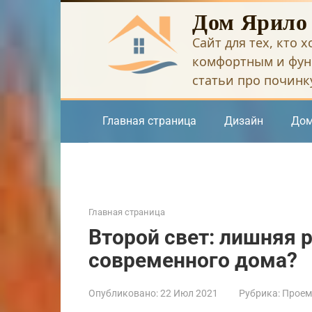
Перейти
Дом Ярило
к
Сайт для тех, кто 
контенту
комфортным и фун
статьи про починку
Главная страница
Дизайн
Дом
Главная страница
Второй свет: лишняя 
современного дома?
Опубликовано:
22 Июл 2021
Рубрика:
Прое