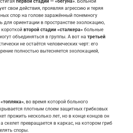
остигая
первой стадии — «бегуна»
. Больной
ует свои действия, проявляя агрессию и теряя
ибных спор на голове заражённый понемногу
ть для ориентации в пространстве эхолокацию,
й короткой
второй стадии «сталкера»
больные
могут объединяться в группы. А вот на
третьей
тически не остаётся человеческих черт: его
зрение полностью вытесняется эхолокацией,
 «топляка»
, во время которой больного
покрывается плотным слоем защитных грибковых
ет прожить несколько лет, но в конце концов он
 а скелет превращается в каркас, на котором гриб
елять споры.