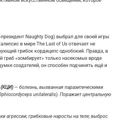
ктивном искусственном освещении, которое
-президент Naughty Dog) выбрал для своей игры
липсис в мире The Last of Us отвечает не
вующий грибок кордицепс однобокий. Правда, в
й гриб «зомбирует» только насекомых вроде
адумке создателей, он способен подчинять ещё и
 (КЦИ)
— болезнь, вызванная паразитическими
hiocordyceps unilateralis). Поражает центральную
ки агрессии; грибковые наросты на теле; выброс