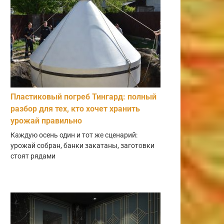
Пластиковый погреб Тингард: полный
разбор для тех, кто хочет хранить
урожай правильно
Каждую осень один и тот же сценарий:
урожай собран, банки закатаны, заготовки
стоят рядами