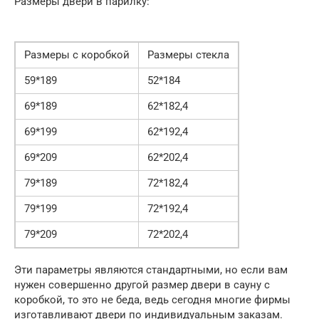
Размеры двери в парилку:
Размеры с коробкой
Размеры стекла
59*189
52*184
69*189
62*182,4
69*199
62*192,4
69*209
62*202,4
79*189
72*182,4
79*199
72*192,4
79*209
72*202,4
Эти параметры являются стандартными, но если вам
нужен совершенно другой размер двери в сауну с
коробкой, то это не беда, ведь сегодня многие фирмы
изготавливают двери по индивидуальным заказам.