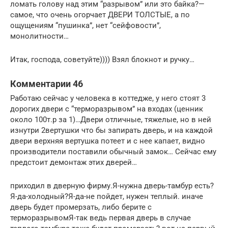
ломать голову над этим “разрывом” или это байка?—
самое, что очень огорчает ДВЕРИ ТОЛСТЫЕ, а по
ощущениям “пушинка”, нет “сейфовости”,
монолитности…
Итак, господа, советуйте)))) Взял блокнот и ручку…
Комментарии 46
Работаю сейчас у человека в коттедже, у него стоят 3
дорогих двери с “терморазрывом” на входах (ценник
около 100т.р за 1)…Двери отличные, тяжелые, но в ней
изнутри 2вертушки что бы запирать дверь, и на каждой
двери верхняя вертушка потеет и с нее капает, видно
производители поставили обычный замок… Сейчас ему
предстоит демонтаж этих дверей…
приходил в дверную фирму.Я-нужна дверь-тамбур есть?
Я-да-холодный?Я-да-не пойдет, нужен теплый. иначе
дверь будет промерзать, либо берите с
терморазрывомЯ-так ведь первая дверь в случае