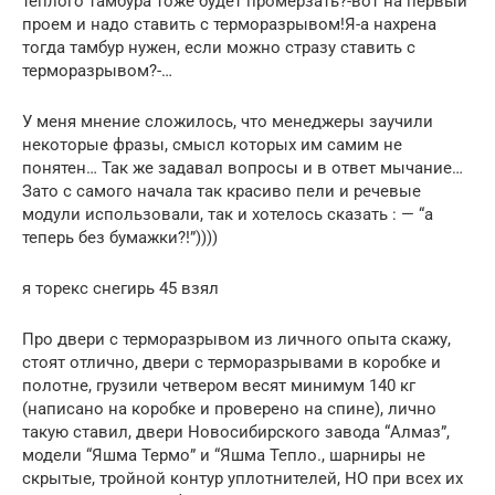
теплого тамбура тоже будет промерзать?-вот на первый
проем и надо ставить с терморазрывом!Я-а нахрена
тогда тамбур нужен, если можно стразу ставить с
терморазрывом?-…
У меня мнение сложилось, что менеджеры заучили
некоторые фразы, смысл которых им самим не
понятен… Так же задавал вопросы и в ответ мычание…
Зато с самого начала так красиво пели и речевые
модули использовали, так и хотелось сказать : — “а
теперь без бумажки?!”))))
я торекс снегирь 45 взял
Про двери с терморазрывом из личного опыта скажу,
стоят отлично, двери с терморазрывами в коробке и
полотне, грузили четвером весят минимум 140 кг
(написано на коробке и проверено на спине), лично
такую ставил, двери Новосибирского завода “Алмаз”,
модели “Яшма Термо” и “Яшма Тепло., шарниры не
скрытые, тройной контур уплотнителей, НО при всех их