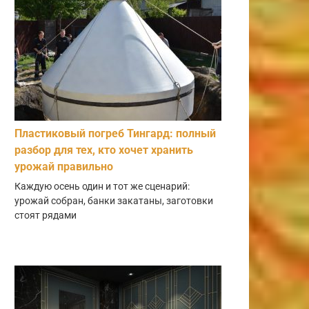
Пластиковый погреб Тингард: полный
разбор для тех, кто хочет хранить
урожай правильно
Каждую осень один и тот же сценарий:
урожай собран, банки закатаны, заготовки
стоят рядами