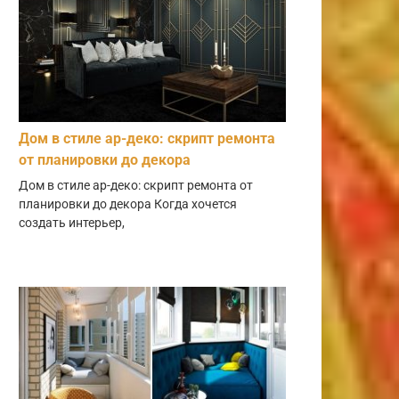
Дом в стиле ар-деко: скрипт ремонта
от планировки до декора
Дом в стиле ар-деко: скрипт ремонта от
планировки до декора Когда хочется
создать интерьер,