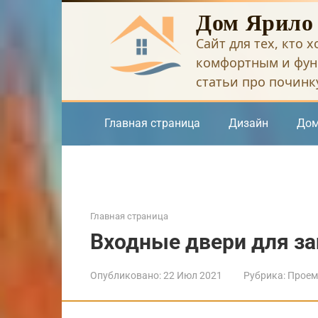
Перейти
Дом Ярило
к
Сайт для тех, кто 
контенту
комфортным и фун
статьи про починку
Главная страница
Дизайн
Дом
Главная страница
Входные двери для з
Опубликовано:
22 Июл 2021
Рубрика:
Прое