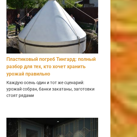
Пластиковый погреб Тингард: полный
разбор для тех, кто хочет хранить
урожай правильно
Каждую осень один и тот же сценарий:
урожай собран, банки закатаны, заготовки
стоят рядами