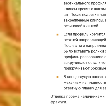
вертикального профиля
клипсы крепят с шагом 
шт. После подрезки на
закрепленные клипсы. 
резиновой киянкой.
Если профиль крепится
верхней направляющей.
После этого направляю
было вставить ролики с
профиль разворачиваю
закручивают остальные
прикручивают боковые
В конце глухую панель
механизм на плавность
ответную планку для з
Отделка проема наличниками 
фрамуги.