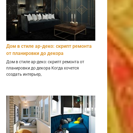
Дом в стиле ар-деко: скрипт ремонта
от планировки до декора
Дом в стиле ар-деко: скрипт ремонта от
планировки до декора Когда хочется
создать интерьер,