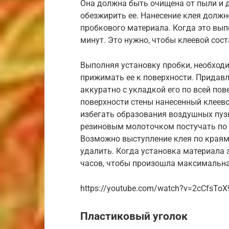
Она должна быть очищена от пыли и д
обезжирить ее. Нанесение клея долж
пробкового материала. Когда это вып
минут. Это нужно, чтобы клеевой сос
Выполняя установку пробки, необход
прижимать ее к поверхности. Придав
аккуратно с укладкой его по всей по
поверхности стены нанесенный клеев
избегать образования воздушных пуз
резиновым молоточком постучать по у
Возможно выступление клея по краям.
удалить. Когда установка материала 
часов, чтобы произошла максимальная
https://youtube.com/watch?v=2cCfsTo
Пластиковый уголок