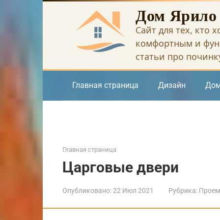
Перейти
Дом Ярило
к
Сайт для тех, кто 
контенту
комфортным и фун
статьи про починку
Главная страница
Дизайн
Дом
Главная страница
Царговые двери
Опубликовано:
22 Июл 2021
Рубрика:
Прое