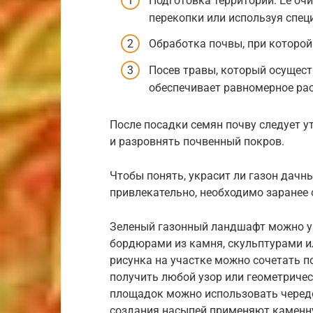
Подготовка территории. Ее оч
перекопки или используя спец
Обработка почвы, при которой
Посев травы, который осущес
обеспечивает равномерное рас
После посадки семян почву следует у
и разровнять почвенный покров.
Чтобы понять, украсит ли газон дачны
привлекательно, необходимо заранее 
Зеленый газонный ландшафт можно у
бордюрами из камня, скульптурами 
рисунка на участке можно сочетать п
получить любой узор или геометриче
площадок можно использовать чередо
создания насыпей применяют каменну