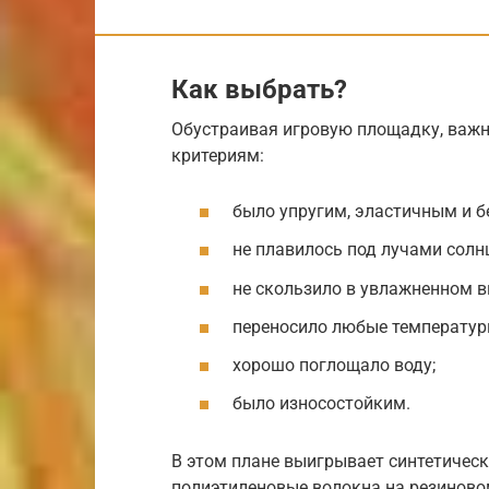
Как выбрать?
Обустраивая игровую площадку, важ
критериям:
было упругим, эластичным и 
не плавилось под лучами солн
не скользило в увлажненном в
переносило любые температур
хорошо поглощало воду;
было износостойким.
В этом плане выигрывает синтетичес
полиэтиленовые волокна на резиново