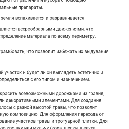
ищают от растений и мусора с помощью
иальные препараты.
 земля вспахивается и разравнивается.
твляется веерообразными движениями, что
пределение материала по всему периметру.
трамбовать, что позволит избежать их выдувания
й участок и будет ли он выглядеть эстетично и
определиться с его типом и назначением.
красить всевозможными дорожками из гравия,
или декоративными элементами. Для создания
олосы с разной высотой травы, что позволит
скую композицию. Для оформления перехода от
вание участков травы и тротуарной плитки. Для
ю крошку или мульчу (кора, щепки, шелуха