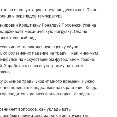
тан на эксплуатацию в течение десяти лет. Он не
солнца и перепадов температуры.
ренировки Криштиану Роналду? Пробежки Усейна
ыдерживает механическую нагрузку. Она не
ивлекательный вид.
еспечивает великолепную сцепку обуви
лько болезненно падение на траву – как минимум
енируясь на искусственном футбольном газоне,
й. Заработать серьезную травму на таком
ожно.
ку обычной травы уходит много времени. Нужно
оянно поливать и подкармливать растения. Когда
уход сводится к расчесыванию ворса. Изредка
возникнет вопросов, как укладывать
ы особые навыки, специальные инструменты.