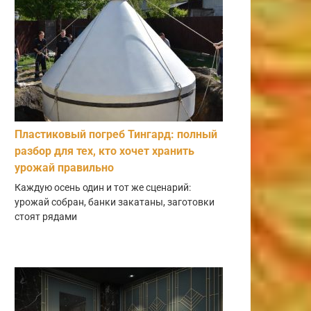
Пластиковый погреб Тингард: полный
разбор для тех, кто хочет хранить
урожай правильно
Каждую осень один и тот же сценарий:
урожай собран, банки закатаны, заготовки
стоят рядами