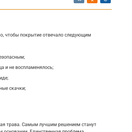
но, чтобы покрытие отвечало следующим
безопасным;
ца и не воспламенялось;
иде;
ные скачки;
кая трава. Самым лучшим решением станут
м основании. Единственная проблема,