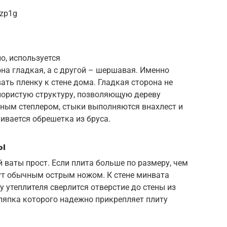
Rzp1g
о, используется
она гладкая, а с другой – шершавая. Именно
ть пленку к стене дома. Гладкая сторона не
 пористую структуру, позволяющую дереву
ьным степлером, стыки выполняются внахлест и
ивается обрешетка из бруса.
ы
 ваты прост. Если плита больше по размеру, чем
ут обычным острым ножом. К стене минвата
 утеплителя сверлится отверстие до стены из
шляпка которого надежно прикрепляет плиту