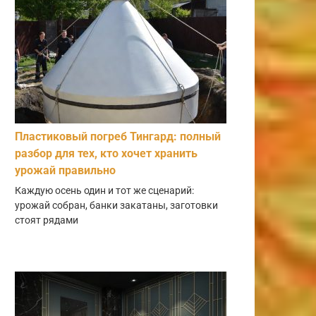
Пластиковый погреб Тингард: полный
разбор для тех, кто хочет хранить
урожай правильно
Каждую осень один и тот же сценарий:
урожай собран, банки закатаны, заготовки
стоят рядами