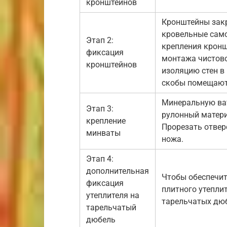
кронштейнов
Кронштейны закр
кровельные само
Этап 2:
крепления кронш
фиксация
монтажа чистово
кронштейнов
изоляцию стен в
скобы помещают 
Минеральную ват
Этап 3:
рулонный матер
крепление
Прорезать отвер
минваты
ножа.
Этап 4:
дополнительная
Чтобы обеспечит
фиксация
плитного утепли
утеплителя на
тарельчатых дюб
тарельчатый
дюбель