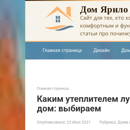
Перейти
Дом Ярило
к
Сайт для тех, кто 
контенту
комфортным и фун
статьи про починку
Главная страница
Дизайн
Дом
Главная страница
Каким утеплителем л
дом: выбираем
Опубликовано:
22 Июл 2021
Рубрика:
Дома и