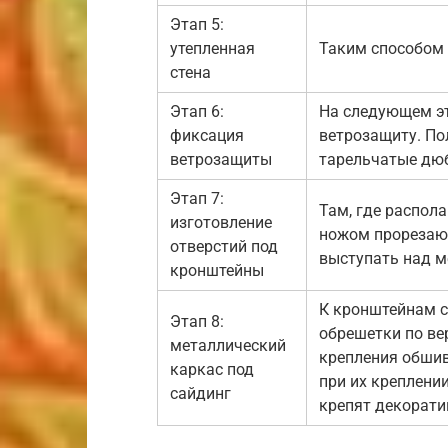
Этап 5:
утепленная
Таким способом 
стена
Этап 6:
На следующем эт
фиксация
ветрозащиту. По
ветрозащиты
тарельчатые дю
Этап 7:
Там, где распол
изготовление
ножом прорезаю
отверстий под
выступать над м
кронштейны
К кронштейнам 
Этап 8:
обрешетки по ве
металлический
крепления обшив
каркас под
при их креплени
сайдинг
крепят декорати