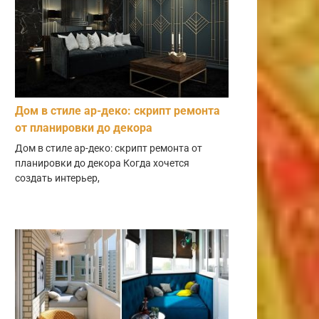
Дом в стиле ар-деко: скрипт ремонта
от планировки до декора
Дом в стиле ар-деко: скрипт ремонта от
планировки до декора Когда хочется
создать интерьер,