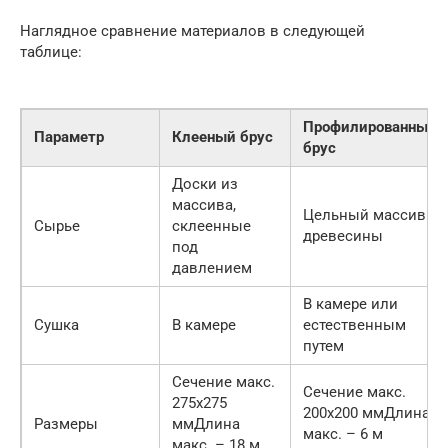
Наглядное сравнение материалов в следующей
таблице:
Профилированный
Параметр
Клееный брус
брус
Доски из
массива,
Цельный массив
Сырье
склеенные
древесины
под
давлением
В камере или
Сушка
В камере
естественным
путем
Сечение макс.
Сечение макс.
275х275
200х200 ммДлина
Размеры
ммДлина
макс. – 6 м
макс. – 18 м