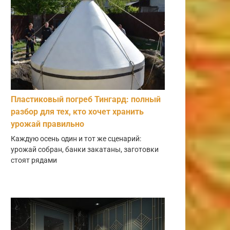
Пластиковый погреб Тингард: полный
разбор для тех, кто хочет хранить
урожай правильно
Каждую осень один и тот же сценарий:
урожай собран, банки закатаны, заготовки
стоят рядами