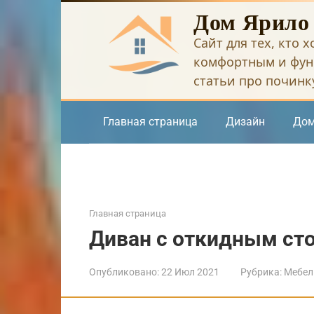
Перейти
Дом Ярило
к
Сайт для тех, кто 
контенту
комфортным и фун
статьи про починку
Главная страница
Дизайн
Дом
Главная страница
Диван с откидным ст
Опубликовано:
22 Июл 2021
Рубрика:
Мебел