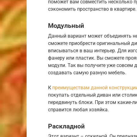
поможет вам совместить несколько п
сэкономить пространство в квартире
Модульный
Данный вариант может объединять не 
сможете приобрести оригинальный ди
вписываться в ваш интерьер. Для изг
фанеру или пластик. Вы сможете про
модули. Так вы получите уже совсем 
создавать самую разную мебель.
К
преимуществам данной конструкци
покупать отдельный диван или столи
передвинуть блоки. При этом какие-л
справится любая хозяйка.
Раскладной
Этот вариант – откидной. Он предназ