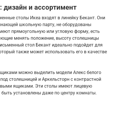
 дизайн и ассортимент
енные столы Икеа входят в линейку Бекант. Они
инающей школьную парту, не оборудованы
меют прямоугольную или угловую форму, есть
яющие менять положение, высоту столешницы
Письменный стол Бекант идеально подойдет для
оторый также может использовать его в качестве
ящиками можно выделить модели Алекс белого
од столешницей и Аркельсторн с контрастной
овыми ящиками. Эти столы имеют лицевую
т быть установлены даже по центру комнаты.