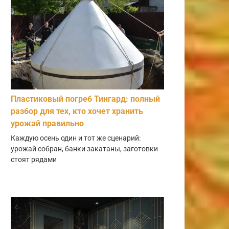
Пластиковый погреб Тингард: полный
разбор для тех, кто хочет хранить
урожай правильно
Каждую осень один и тот же сценарий:
урожай собран, банки закатаны, заготовки
стоят рядами