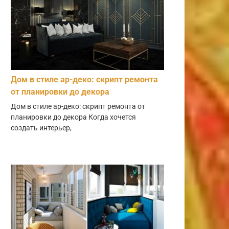
Дом в стиле ар-деко: скрипт ремонта
от планировки до декора
Дом в стиле ар-деко: скрипт ремонта от
планировки до декора Когда хочется
создать интерьер,