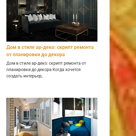
Дом в стиле ар-деко: скрипт ремонта
от планировки до декора
Дом в стиле ар-деко: скрипт ремонта от
планировки до декора Когда хочется
создать интерьер,