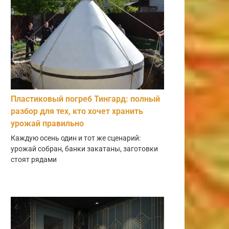
Пластиковый погреб Тингард: полный
разбор для тех, кто хочет хранить
урожай правильно
Каждую осень один и тот же сценарий:
урожай собран, банки закатаны, заготовки
стоят рядами