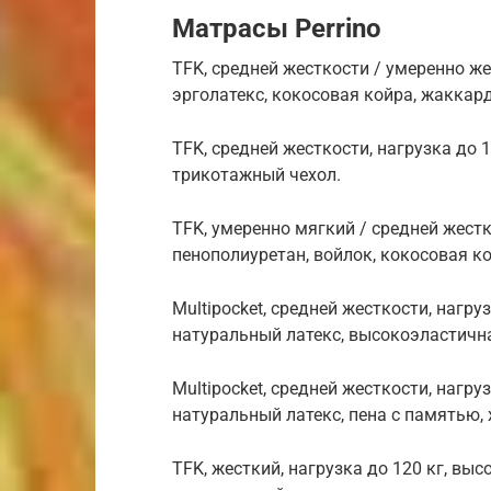
Матрасы Perrino
TFK, средней жесткости / умеренно жес
эрголатекс, кокосовая койра, жаккар
TFK, средней жесткости, нагрузка до 1
трикотажный чехол.
TFK, умеренно мягкий / средней жестко
пенополиуретан, войлок, кокосовая к
Multipocket, средней жесткости, нагруз
натуральный латекс, высокоэластична
Multipocket, средней жесткости, нагруз
натуральный латекс, пена с памятью,
TFK, жесткий, нагрузка до 120 кг, вы