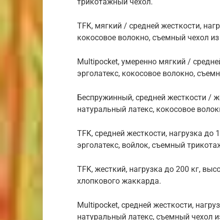
трикотажный чехол.
TFK, мягкий / средней жесткости, нагр
кокосовое волокно, съемный чехол из
Multipocket, умеренно мягкий / средне
эрголатекс, кокосовое волокно, съем
Беспружинный, средней жесткости / же
натуральный латекс, кокосовое волок
TFK, средней жесткости, нагрузка до 1
эрголатекс, войлок, съемный трикота
TFK, жесткий, нагрузка до 200 кг, выс
хлопкового жаккарда.
Multipocket, средней жесткости, нагру
натуральный латекс, съемный чехол и