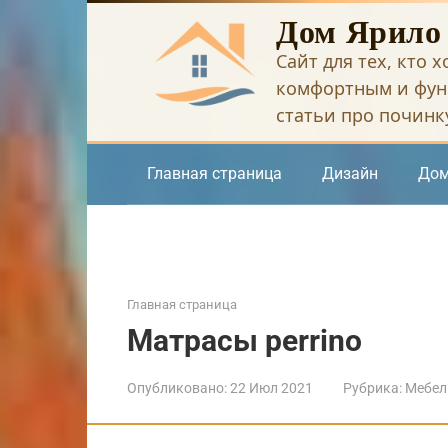
Перейти
Дом Ярило
к
Сайт для тех, кто 
контенту
комфортным и фун
статьи про починку
Главная страница
Дизайн
Дом
Главная страница
Матрасы perrino
Опубликовано:
22 Июл 2021
Рубрика:
Мебел