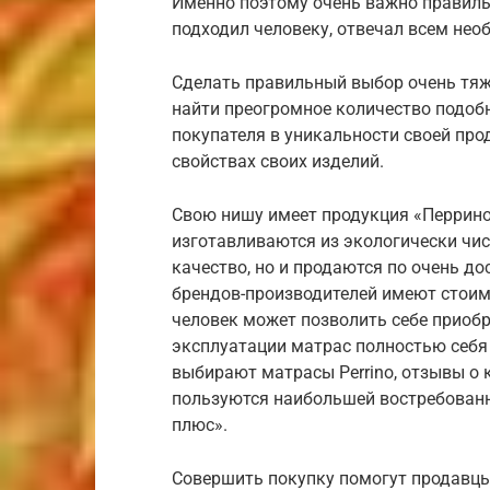
Именно поэтому очень важно правиль
подходил человеку, отвечал всем не
Сделать правильный выбор очень тяж
найти преогромное количество подоб
покупателя в уникальности своей про
свойствах своих изделий.
Свою нишу имеет продукция «Перрино
изготавливаются из экологически чи
качество, но и продаются по очень д
брендов-производителей имеют стоим
человек может позволить себе приобр
эксплуатации матрас полностью себя
выбирают матрасы Perrino, отзывы о 
пользуются наибольшей востребованн
плюс».
Совершить покупку помогут продавцы