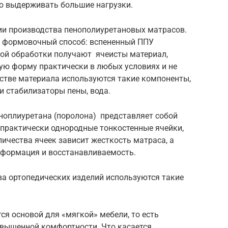
ю выдерживать большие нагрузки.
гии производства пенополиуретановых матрасов.
я формовочный способ: вспененный ППУ
ной обработки получают ячеисты материал,
ую форму практически в любых условиях и не
стве материала используются такие компоненты,
и стабилизаторы пены, вода.
ноплиуретана (поролона) представляет собой
 практически однородные тонкостенные ячейки,
ичества ячеек зависит жесткость матраса, а
деформация и восстанавливаемость.
ва ортопедических изделий используются такие
ся основой для «мягкой» мебели, то есть
овышенной комфортности. Что касается