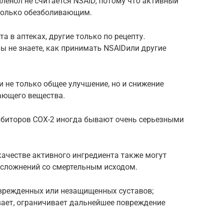
йленол не считается NSAID, потому что активный
 только обезболивающим.
 в аптеках, другие только по рецепту.
Вы не знаете, как принимать NSAIDили другие
не только общее улучшение, но и снижение
ающего вещества.
ибиторов COX-2 иногда бывают очень серьезными
 качестве активного ингредиента также могут
осложнений со смертельным исходом.
врежденных или незащищенных суставов;
вает, ограничивает дальнейшее повреждение