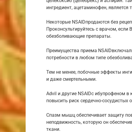
целекоксиб (целебрекс) и аспирин. Та
ингредиент, ацетаминофен, является
Некоторые NSAIDпродаются без рецепта
Проконсультируйтесь с врачом, если 
обезболивающие препараты.
Преимущества приема NSAIDвключали 
потребности в любом типе обезболив
Тем не менее, побочные эффекты инг
и даже смертельными.
Advil и другие NSAIDс ибупрофеном в
повысить риск сердечно-сосудистых 
Спазм мышц обеспечивает защиту по
неподвижность, которую он обеспечи
ткани.