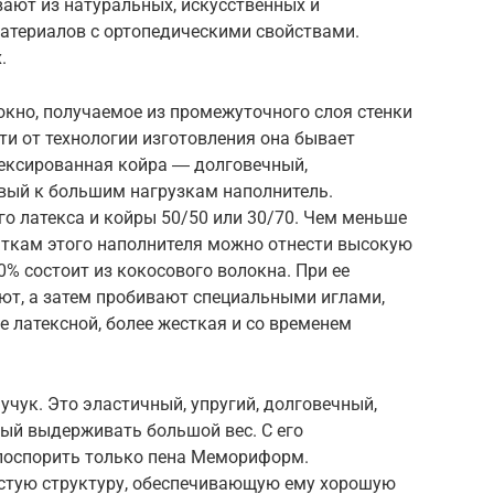
ают из натуральных, искусственных и
атериалов с ортопедическими свойствами.
.
кно, получаемое из промежуточного слоя стенки
ти от технологии изготовления она бывает
тексированная койра ― долговечный,
ивый к большим нагрузкам наполнитель.
го латекса и койры 50/50 или 30/70. Чем меньше
таткам этого наполнителя можно отнести высокую
0% состоит из кокосового волокна. При ее
ют, а затем пробивают специальными иглами,
е латексной, более жесткая и со временем
чук. Это эластичный, упругий, долговечный,
ный выдерживать большой вес. С его
поспорить только пена Мемориформ.
стую структуру, обеспечивающую ему хорошую