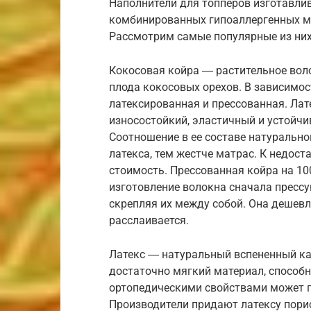
Наполнители для топперов изготавлив
комбинированных гипоаллергенных м
Рассмотрим самые популярные из них
Кокосовая койра ― растительное воло
плода кокосовых орехов. В зависимос
латексированная и прессованная. Ла
износостойкий, эластичный и устойч
Соотношение в ее составе натурально
латекса, тем жестче матрас. К недос
стоимость. Прессованная койра на 10
изготовление волокна сначала прессу
скрепляя их между собой. Она дешевл
расслаивается.
Латекс ― натуральный вспененный кау
достаточно мягкий материал, способ
ортопедическими свойствами может 
Производители придают латексу пори