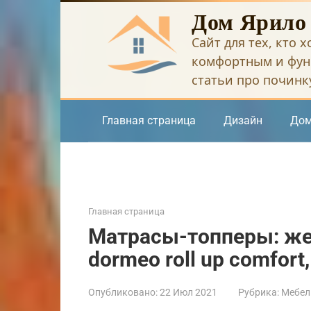
Перейти
Дом Ярило
к
Сайт для тех, кто 
контенту
комфортным и фун
статьи про починку
Главная страница
Дизайн
Дом
Главная страница
Матрасы-топперы: жес
dormeo roll up comfor
Опубликовано:
22 Июл 2021
Рубрика:
Мебел