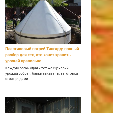
Пластиковый погреб Тингард: полный
разбор для тех, кто хочет хранить
урожай правильно
Каждую осень один и тот же сценарий:
урожай собран, банки закатаны, заготовки
стоят рядами