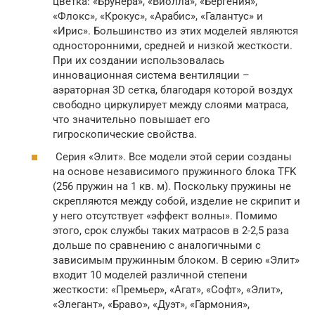
цветка: «Брунера», «Виолла», «Бергения»,
«Флокс», «Крокус», «Арабис», «Галантус» и
«Ирис». Большинство из этих моделей являются
односторонними, средней и низкой жесткости.
При их создании использовалась
инновационная система вентиляции –
аэраторная 3D сетка, благодаря которой воздух
свободно циркулирует между слоями матраса,
что значительно повышает его
гигроскопические свойства.
Серия «Элит». Все модели этой серии созданы
на основе независимого пружинного блока TFK
(256 пружин на 1 кв. м). Поскольку пружины не
скрепляются между собой, изделие не скрипит и
у него отсутствует «эффект волны». Помимо
этого, срок службы таких матрасов в 2-2,5 раза
дольше по сравнению с аналогичными с
зависимым пружинным блоком. В серию «Элит»
входит 10 моделей различной степени
жесткости: «Премьер», «Агат», «Софт», «Элит»,
«Элегант», «Браво», «Дуэт», «Гармония»,