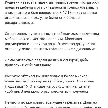
Кушетки известны еще с античных времён. Тогда этот
предмет мебели мог принадлежать только богатым и
знаменитым и был редкостью. В 17-18 веках кушетки
стали входить в моду, но были они больше
декоративными.
Со временем кушетка стала необходимым предметом
мебели каждой женской спальни. Массовая
популяризация произошла в 19 веке, тогда кушетки
стали шуточно называть «обморочными диванами»
Дамы элегантно падали на них в обморок, дабы
привлечь к себе внимание
Высокое обтекаемое изголовье и более низкое
подножье имеет модель кушетки дюшес. Это стиль
Людовика 15. Эта кушетка роскошная, изящная и
удобная. В ней можно расположиться полулёжа.
Немного позже появилась кушетка рекамье. Данную
модель снабдили уже одним или двумя наклонёнными