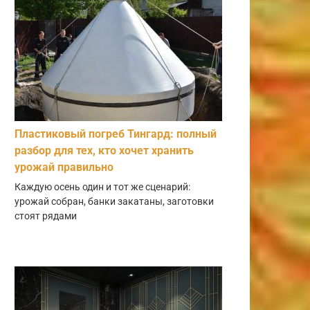
Пластиковый погреб Тингард: полный
разбор для тех, кто хочет хранить
урожай правильно
Каждую осень один и тот же сценарий:
урожай собран, банки закатаны, заготовки
стоят рядами