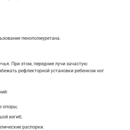
ьзование пенополиуретана.
чья. При этом, передние лучи зачастую
избежать рефлекторной установки ребенком ног
ний:
 опоры;
шой изгиб;
ллические распорки.