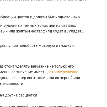
мбинации цветов и должен быть однотонным.
иглушенных темных тонах или на светлых
овый или желтый честерфилд будет выглядеть
ей, лучше подобрать матовую и гладкую.
лд стоит уделять внимание не только его
 меньшее значение имеет
цветовое решение
 диваны честер изготавливали из черной или
нтенсивности
на другие расцветки
ивали из черной или коричнево-красной кожи