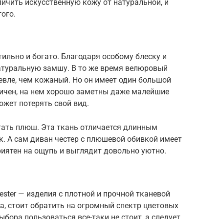
чить искусственную кожу от натуральной, и
ого.
тильно и богато. Благодаря особому блеску и
атуральную замшу. В то же время велюровый
евле, чем кожаный. Но он имеет один большой
тичен, на нем хорошо заметны даже малейшие
ожет потерять свой вид.
ать плюш. Эта ткань отличается длинным
. А сам диван честер с плюшевой обивкой имеет
риятен на ощупь и выглядит довольно уютно.
ster — изделия с плотной и прочной тканевой
а, стоит обратить на огромный спектр цветовых
бора пользоваться все-таки не стоит, а следует