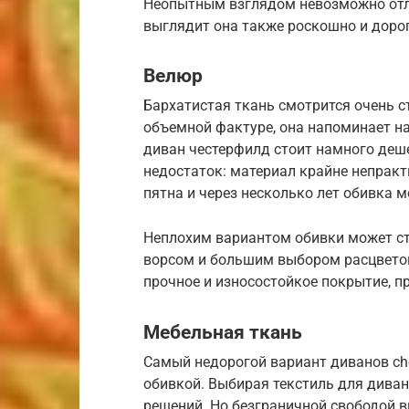
Неопытным взглядом невозможно отли
выглядит она также роскошно и дорог
Велюр
Бархатистая ткань смотрится очень с
объемной фактуре, она напоминает н
диван честерфилд стоит намного деш
недостаток: материал крайне непрак
пятна и через несколько лет обивка м
Неплохим вариантом обивки может ст
ворсом и большим выбором расцветок
прочное и износостойкое покрытие, п
Мебельная ткань
Самый недорогой вариант диванов che
обивкой. Выбирая текстиль для диван
решений. Но безграничной свободой вы