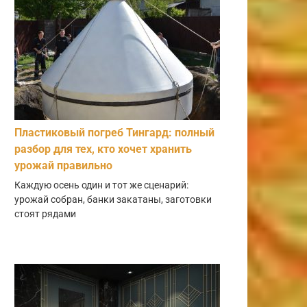
Пластиковый погреб Тингард: полный
разбор для тех, кто хочет хранить
урожай правильно
Каждую осень один и тот же сценарий:
урожай собран, банки закатаны, заготовки
стоят рядами