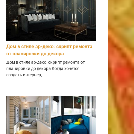
Дом в стиле ар-деко: скрипт ремонта
от планировки до декора
Дом в стиле ар-деко: скрипт ремонта от
планировки до декора Когда хочется
создать интерьер,