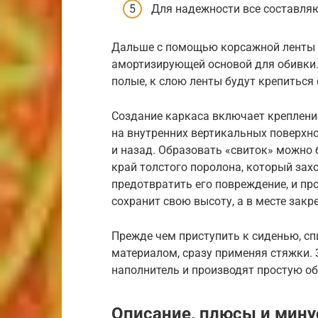
Для надежности все составля
Дальше с помощью корсажной ленты п
амортизирующей основой для обивки.
полые, к слою ленты будут крепиться
Создание каркаса включает креплени
на внутренних вертикальных поверхно
и назад. Образовать «свиток» можно
край толстого поролона, который зах
предотвратить его повреждение, и пр
сохранит свою высоту, а в месте закр
Прежде чем приступить к сиденью, с
материалом, сразу применяя стяжки.
наполнитель и производят простую о
Описание, плюсы и мин