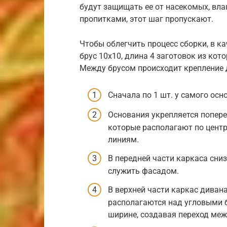
будут защищать ее от насекомых, вла
пропитками, этот шаг пропускают.
Чтобы облегчить процесс сборки, в к
брус 10х10, длина 4 заготовок из кот
Между брусом происходит крепление 
Сначала по 1 шт. у самого осн
Основания укрепляется попер
которые располагают по цент
линиям.
В передней части каркаса сни
служить фасадом.
В верхней части каркас диван
располагаются над угловыми 
ширине, создавая переход меж