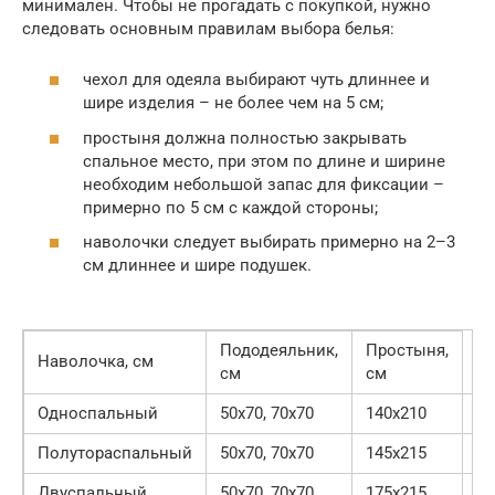
минимален. Чтобы не прогадать с покупкой, нужно
следовать основным правилам выбора белья:
чехол для одеяла выбирают чуть длиннее и
шире изделия – не более чем на 5 см;
простыня должна полностью закрывать
спальное место, при этом по длине и ширине
необходим небольшой запас для фиксации –
примерно по 5 см с каждой стороны;
наволочки следует выбирать примерно на 2–3
см длиннее и шире подушек.
Пододеяльник,
Простыня,
Наволочка, см
см
см
Односпальный
50х70, 70х70
140х210
11
Полутораспальный
50х70, 70х70
145х215
15
Двуспальный
50х70, 70х70
175х215
18