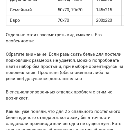
Семейный
50х70, 70х70
145х215
22
Евро
70х70
200х220
22
Отдельно стоит рассмотреть вид «макси». Его
особенности:
Обратите внимание! Если разыскать белье для постели
подходящих размеров не удается, можно попробовать
найти набор без простыни, при выборе ориентируясь на
пододеяльник. Простыня (обыкновенная либо на
резинке) докупается дополнительно
В специализированных отделах проблем с этим не
возникает.
Как вы уже поняли, что для 2 х спального постельного
белья единого стандарта, которому бы в точности
следовали производители сегодня не существует. Есть
только определенный диапазон, в который должен