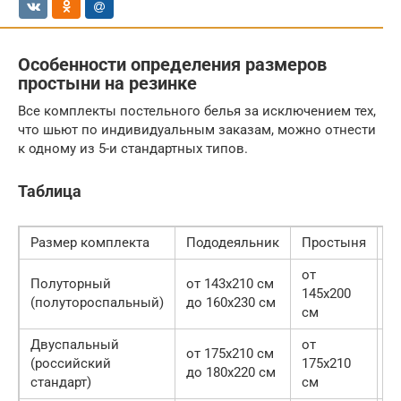
Особенности определения размеров
простыни на резинке
Все комплекты постельного белья за исключением тех,
что шьют по индивидуальным заказам, можно отнести
к одному из 5-и стандартных типов.
Таблица
Размер комплекта
Пододеяльник
Простыня
Н
от
Полуторный
от 143х210 см
5
145х200
(полутороспальный)
до 160х230 см
7
см
Двуспальный
от
от 175х210 см
5
(российский
175х210
до 180х220 см
7
стандарт)
см