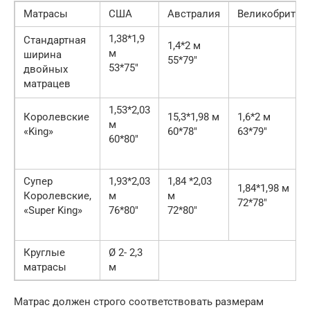
Матрасы
США
Австралия
Великобритан
1,38*1,9
Стандартная
1,4*2 м
м
ширина
55*79″
53*75″
двойных
матрацев
1,53*2,03
Королевские
15,3*1,98 м
1,6*2 м
м
«King»
60*78″
63*79″
60*80″
Супер
1,93*2,03
1,84 *2,03
1,84*1,98 м
Королевские,
м
м
72*78″
«Super King»
76*80″
72*80″
Круглые
Ø 2- 2,3
матрасы
м
Матрас должен строго соответствовать размерам