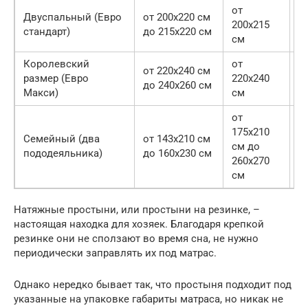
от
Двуспальный (Евро
от 200х220 см
5
200х215
стандарт)
до 215х220 см
7
см
Королевский
от
от 220х240 см
5
размер (Евро
220х240
до 240х260 см
7
Макси)
см
от
175х210
Семейный (два
от 143х210 см
5
см до
пододеяльника)
до 160х230 см
7
260х270
см
Натяжные простыни, или простыни на резинке, –
настоящая находка для хозяек. Благодаря крепкой
резинке они не сползают во время сна, не нужно
периодически заправлять их под матрас.
Однако нередко бывает так, что простыня подходит под
указанные на упаковке габариты матраса, но никак не