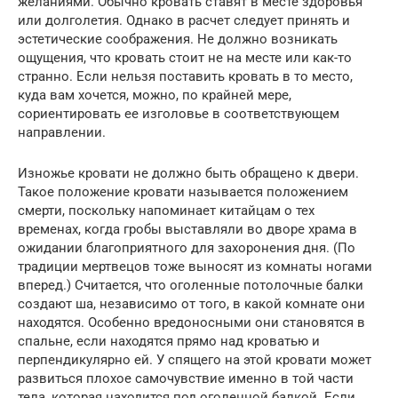
желаниями. Обычно кровать ставят в месте здоровья
или долголетия. Однако в расчет следует принять и
эстетические соображения. Не должно возникать
ощущения, что кровать стоит не на месте или как-то
странно. Если нельзя поставить кровать в то место,
куда вам хочется, можно, по крайней мере,
сориентировать ее изголовье в соответствующем
направлении.
Изножье кровати не должно быть обращено к двери.
Такое положение кровати называется положением
смерти, поскольку напоминает китайцам о тех
временах, когда гробы выставляли во дворе храма в
ожидании благоприятного для захоронения дня. (По
традиции мертвецов тоже выносят из комнаты ногами
вперед.) Считается, что оголенные потолочные балки
создают ша, независимо от того, в какой комнате они
находятся. Особенно вредоносными они становятся в
спальне, если находятся прямо над кроватью и
перпендикулярно ей. У спящего на этой кровати может
развиться плохое самочувствие именно в той части
тела, которая находится под оголенной балкой. Если,