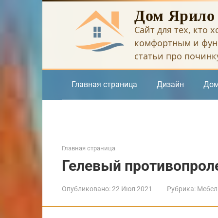
Перейти
Дом Ярило
к
Сайт для тех, кто 
контенту
комфортным и фун
статьи про починку
Главная страница
Дизайн
Дом
Главная страница
Гелевый противопро
Опубликовано:
22 Июл 2021
Рубрика:
Мебел