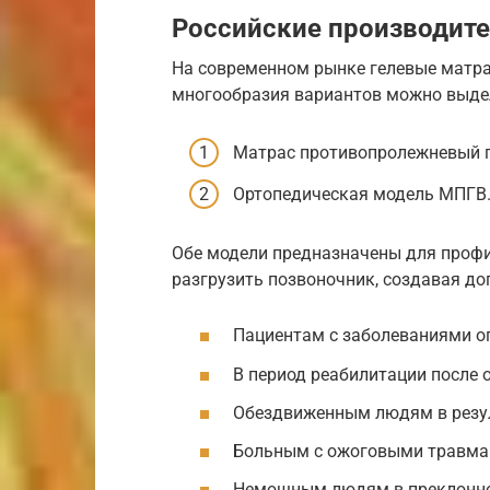
Российские производит
На современном рынке гелевые матр
многообразия вариантов можно выдел
Матрас противопролежневый г
Ортопедическая модель МПГВ
Обе модели предназначены для проф
разгрузить позвоночник, создавая д
Пациентам с заболеваниями о
В период реабилитации после 
Обездвиженным людям в резул
Больным с ожоговыми травма
Немощным людям в преклонно