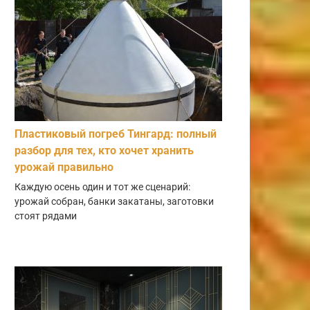
Пластиковый погреб Тингард: полный
разбор для тех, кто хочет хранить
урожай правильно
Каждую осень один и тот же сценарий:
урожай собран, банки закатаны, заготовки
стоят рядами