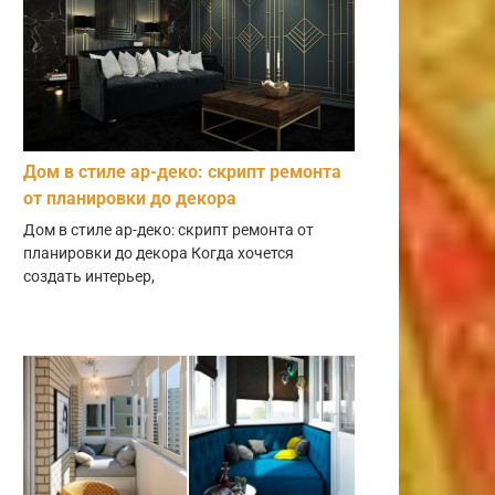
Дом в стиле ар-деко: скрипт ремонта
от планировки до декора
Дом в стиле ар-деко: скрипт ремонта от
планировки до декора Когда хочется
создать интерьер,