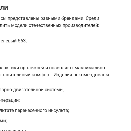
ели
асы представлены разными брендами. Среди
ить модели отечественных производителей:
елевый 563;
.
илактики пролежней и позволяют максимально
ополнительный комфорт. Изделия рекомендованы:
порно-двигательной системы;
операции;
ьтате перенесенного инсульта;
ми;
м возрасте.