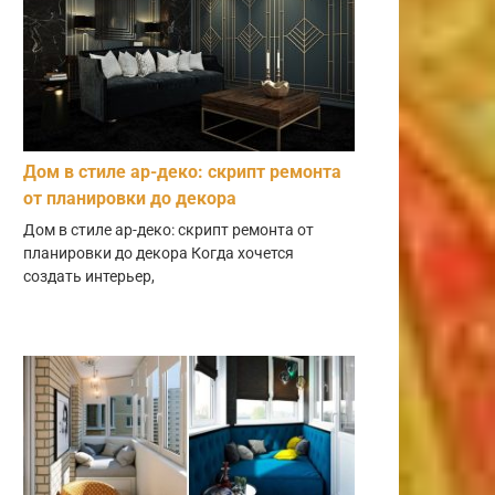
Дом в стиле ар-деко: скрипт ремонта
от планировки до декора
Дом в стиле ар-деко: скрипт ремонта от
планировки до декора Когда хочется
создать интерьер,