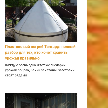
Пластиковый погреб Тингард: полный
разбор для тех, кто хочет хранить
урожай правильно
Каждую осень один и тот же сценарий:
урожай собран, банки закатаны, заготовки
стоят рядами