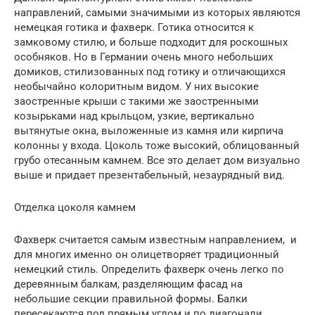
направлений, самыми значимыми из которых являются
немецкая готика и фахверк. Готика относится к
замковому стилю, и больше подходит для роскошных
особняков. Но в Германии очень много небольших
домиков, стилизованных под готику и отличающихся
необычайно колоритным видом. У них высокие
заостренные крыши с такими же заостренными
козырьками над крыльцом, узкие, вертикально
вытянутые окна, выложенные из камня или кирпича
колонны у входа. Цоколь тоже высокий, облицованный
грубо отесанным камнем. Все это делает дом визуально
выше и придает презентабельный, незаурядный вид.
Отделка цоколя камнем
Фахверк считается самым известным направлением, и
для многих именно он олицетворяет традиционный
немецкий стиль. Определить фахверк очень легко по
деревянным балкам, разделяющим фасад на
небольшие секции правильной формы. Балки
пересекаются под прямым углом и по диагонали,