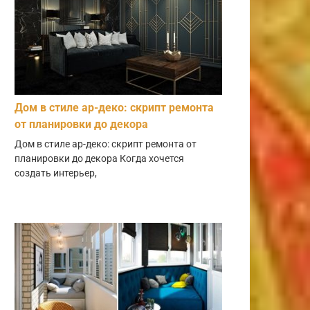
Дом в стиле ар-деко: скрипт ремонта
от планировки до декора
Дом в стиле ар-деко: скрипт ремонта от
планировки до декора Когда хочется
создать интерьер,