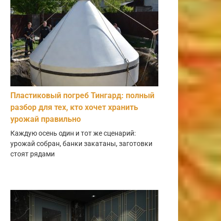
Пластиковый погреб Тингард: полный
разбор для тех, кто хочет хранить
урожай правильно
Каждую осень один и тот же сценарий:
урожай собран, банки закатаны, заготовки
стоят рядами