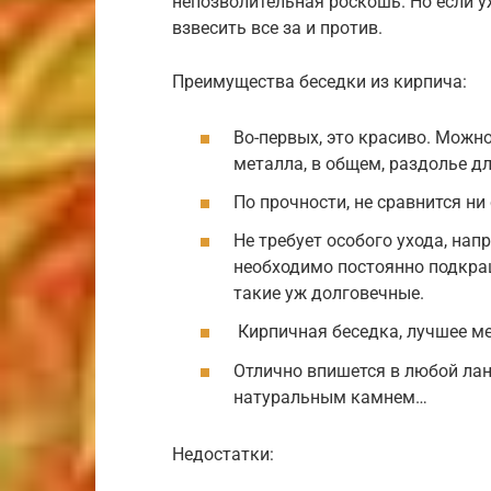
непозволительная роскошь. Но если у
взвесить все за и против.
Преимущества беседки из кирпича:
Во-первых, это красиво. Можн
металла, в общем, раздолье дл
По прочности, не сравнится ни
Не требует особого ухода, нап
необходимо постоянно подкра
такие уж долговечные.
Кирпичная беседка, лучшее ме
Отлично впишется в любой ла
натуральным камнем…
Недостатки: