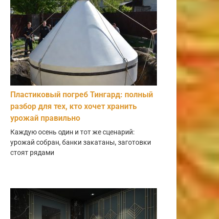
Пластиковый погреб Тингард: полный
разбор для тех, кто хочет хранить
урожай правильно
Каждую осень один и тот же сценарий:
урожай собран, банки закатаны, заготовки
стоят рядами