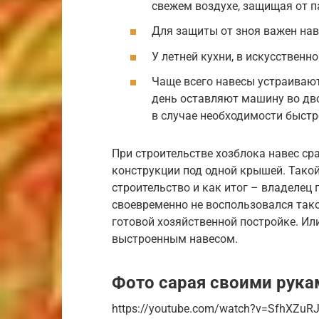
свежем воздухе, защищая от п
Для защиты от зноя важен нав
У летней кухни, в искусственн
Чаще всего навесы устраиваю
день оставляют машину во дво
в случае необходимости быст
При строительстве хозблока навес ср
конструкции под одной крышей. Тако
строительство и как итог – владелец 
своевременно не воспользовался так
готовой хозяйственной постройке. Ил
выстроенным навесом.
Фото сарая своими рука
https://youtube.com/watch?v=SfhXZuR