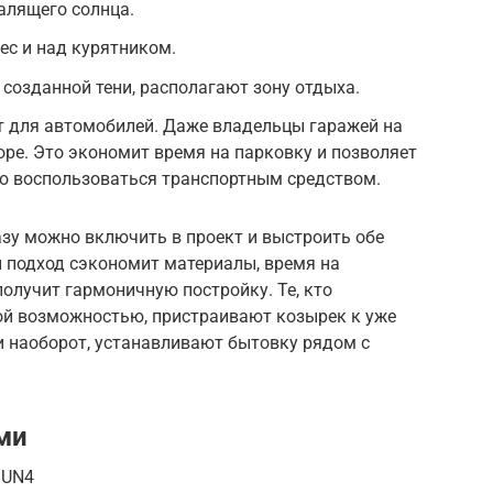
алящего солнца.
ес и над курятником.
о созданной тени, располагают зону отдыха.
т для автомобилей. Даже владельцы гаражей на
ре. Это экономит время на парковку и позволяет
ро воспользоваться транспортным средством.
азу можно включить в проект и выстроить обе
й подход сэкономит материалы, время на
получит гармоничную постройку. Те, кто
ой возможностью, пристраивают козырек к уже
и наоборот, устанавливают бытовку рядом с
ми
JUN4