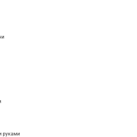
чи
и
и руками