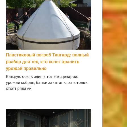
Пластиковый погреб Тингард: полный
разбор для тех, кто хочет хранить
урожай правильно
Каждую осень один и тот же сценарий:
урожай собран, банки закатаны, заготовки
стоят рядами