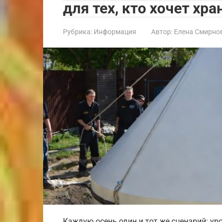
для тех, кто хочет хр
Рубрика:
Информация
Автор:
Елена Смирно
Каждую осень один и тот же сценарий: ур