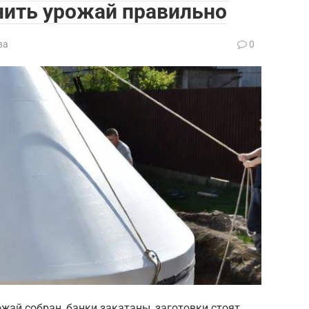
анить урожай правильно
ва
0
ожай собран, банки закатаны, заготовки стоят