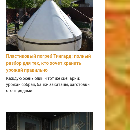
Пластиковый погреб Тингард: полный
разбор для тех, кто хочет хранить
урожай правильно
Каждую осень один и тот же сценарий:
урожай собран, банки закатаны, заготовки
стоят рядами