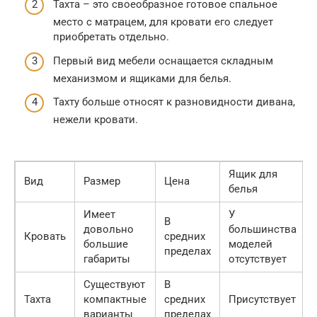
Тахта – это своеобразное готовое спальное
место с матрацем, для кровати его следует
приобретать отдельно.
Первый вид мебели оснащается складным
механизмом и ящиками для белья.
Тахту больше относят к разновидности дивана,
нежели кровати.
Ящик для
Вид
Размер
Цена
белья
Имеет
У
В
довольно
большинства
Кровать
средних
большие
моделей
пределах
габариты
отсутствует
Существуют
В
Тахта
компактные
средних
Присутствует
варианты
пределах