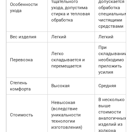
тщательного
допускается
Особенности
ухода, допустима
обработка
ухода
стирка и тепловая
специальными
обработка
чистящими
средствами
Вес изделия
Легкий
Легкий
При
Легко
складывании
Перевозка
складывается и
необходимо
перемещается
приложить
усилия
Степень
Высокая
Средняя
комфорта
В несколько ра
Невысокая
выше
(вследствие
стоимости
Стоимость
уникальности
аналогичных
технологии
изделий из
изготовления)
холкона