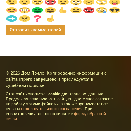
© 2026 Дом Ярило. Копирование информации с
сайта
строго запрещено
и преследуется в
судебном порядке
Этот сайт использует
cookie
для хранения данных.
Продолжая использовать сайт, вы даете свое согласие
на работу с этими файлами, а так же принимаете все
пункты
пользовательского соглашения
. При
возникновении вопросов пишите в
форму обратной
связи
.