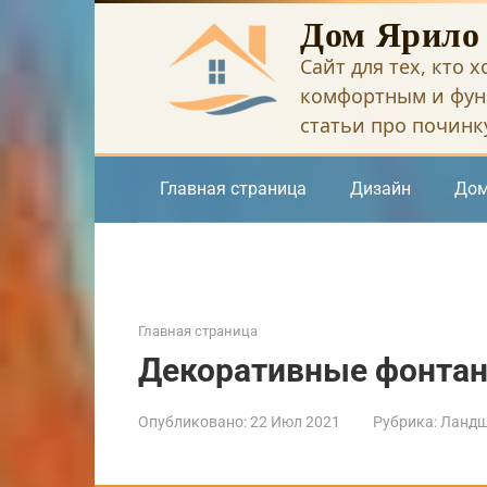
Перейти
Дом Ярило
к
Сайт для тех, кто 
контенту
комфортным и фун
статьи про починку
Главная страница
Дизайн
Дом
Главная страница
Декоративные фонтан
Опубликовано:
22 Июл 2021
Рубрика:
Ландш