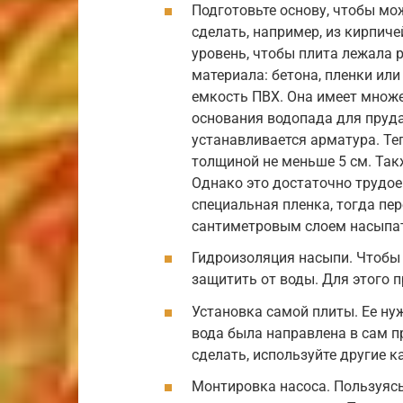
Подготовьте основу, чтобы мо
сделать, например, из кирпиче
уровень, чтобы плита лежала 
материала: бетона, пленки ил
емкость ПВХ. Она имеет множе
основания водопада для пруда
устанавливается арматура. Те
толщиной не меньше 5 см. Так
Однако это достаточно трудое
специальная пленка, тогда пере
сантиметровым слоем насыпат
Гидроизоляция насыпи. Чтобы
защитить от воды. Для этого 
Установка самой плиты. Ее ну
вода была направлена в сам пр
сделать, используйте другие к
Монтировка насоса. Пользуясь 