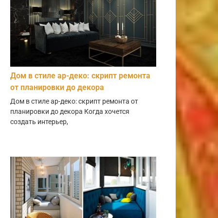
Дом в стиле ар-деко: скрипт ремонта
от планировки до декора
Дом в стиле ар-деко: скрипт ремонта от
планировки до декора Когда хочется
создать интерьер,