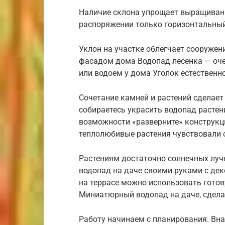
Наличие склона упрощает выращивани
распоряжении только горизонтальный
Уклон на участке облегчает сооруже
фасадом дома Водопад лесенка — оче
или водоем у дома Уголок естественн
Сочетание камней и растений сделает
собираетесь украсить водопад расте
возможности «разверните» конструкц
теплолюбивые растения чувствовали 
Растениям достаточно солнечных луч
водопад на даче своими руками с де
на террасе можно использовать готов
Миниатюрный водопад на даче, сдел
Работу начинаем с планирования. Вна