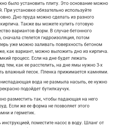
жно было установить плиту. Это основание можно
й. При установке обязательно используйте
ровно. Дно пруда можно сделать из разного
и кирпича. Также вы можете купить готовую
ство вариантов форм. В случае бетонного
, сначала стелется гидроизоляция, потом
перь уже можно заливать поверхность бетоном
же, как вариант, можно выложить дно из кирпича.
мкий процесс. Если на дне будет лежать
д тем, как ее расстелить, на дне ямы нужно 3-х
ь влажный песок. Пленка прижимается камнями.
 ниспадающая вода не размыла насыпь, ее нужно
прекрасно подойдет бутилкаучук.
жно разместить так, чтобы падающая на него
уд. Если же ее форма не позволяет этого
амни и герметик.
инструкцией, поместите насос в воду. Шланг от