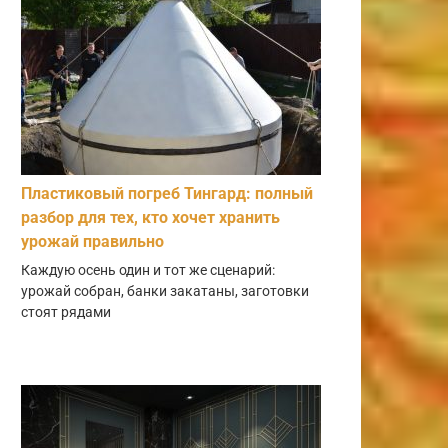
Пластиковый погреб Тингард: полный
разбор для тех, кто хочет хранить
урожай правильно
Каждую осень один и тот же сценарий:
урожай собран, банки закатаны, заготовки
стоят рядами