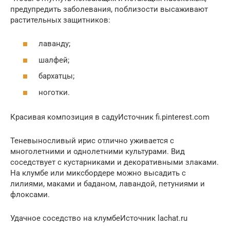
предупредить заболевания, поблизости высаживают
растительных защитников:
лаванду;
шалфей;
бархатцы;
ноготки.
Красивая композиция в садуИсточник fi.pinterest.com
Теневыносливый ирис отлично уживается с
многолетними и однолетними культурами. Вид
соседствует с кустарниками и декоративными злаками.
На клумбе или миксбордере можно высадить с
лилиями, маками и баданом, лавандой, петуниями и
флоксами.
Удачное соседство на клумбеИсточник lachat.ru