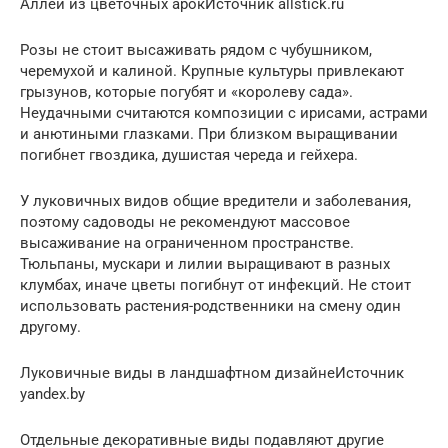
Аллеи из цветочных арокИсточник allstick.ru
Розы не стоит высаживать рядом с чубушником,
черемухой и калиной. Крупные культуры привлекают
грызунов, которые погубят и «королеву сада».
Неудачными считаются композиции с ирисами, астрами
и анютиными глазками. При близком выращивании
погибнет гвоздика, душистая череда и гейхера.
У луковичных видов общие вредители и заболевания,
поэтому садоводы не рекомендуют массовое
высаживание на ограниченном пространстве.
Тюльпаны, мускари и лилии выращивают в разных
клумбах, иначе цветы погибнут от инфекций. Не стоит
использовать растения-родственники на смену один
другому.
Луковичные виды в ландшафтном дизайнеИсточник
yandex.by
Отдельные декоративные виды подавляют другие