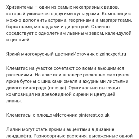
Хризантемы – один из самых некапризных видов,
который уживается с другими культурами. Композицию
можно дополнить астрами, георгинами и маргаритками,
бархатцами, монардами и дицентрой. Отлично
соседствует с однолетним львиным зевом, календулой
и циннией.
Яркий многоярусный цветникИсточник dizainexpert.ru
Клематис на участке сочетают со всеми вьющимися
растениями. На арке или шпалере роскошно смотрятся
яркие бутоны с шишками хмеля и ажурными листьями
дикого винограда (плюща). Оригинально выглядит
композиция из древовидной сирени и цветущей
лианы.
Клематисы с плющомИсточник pinterest.co.uk
Лилии могут стать яркими акцентами в дизайне
ландшафта. Разносортные растения, высаженные одной