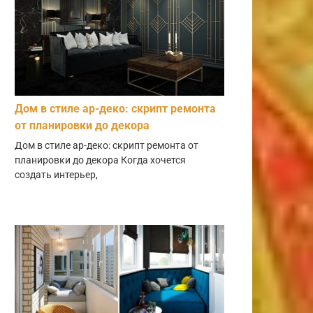
Дом в стиле ар-деко: скрипт ремонта
от планировки до декора
Дом в стиле ар-деко: скрипт ремонта от
планировки до декора Когда хочется
создать интерьер,