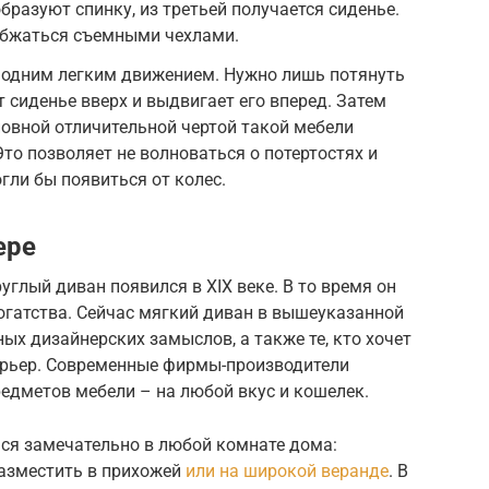
бразуют спинку, из третьей получается сиденье.
абжаться съемными чехлами.
одним легким движением. Нужно лишь потянуть
 сиденье вверх и выдвигает его вперед. Затем
новной отличительной чертой такой мебели
Это позволяет не волноваться о потертостях и
гли бы появиться от колес.
ере
глый диван появился в ХIХ веке. В то время он
огатства. Сейчас мягкий диван в вышеуказанной
х дизайнерских замыслов, а также те, кто хочет
ерьер. Современные фирмы-производители
едметов мебели – на любой вкус и кошелек.
ся замечательно в любой комнате дома:
 разместить в прихожей
или на широкой веранде
. В