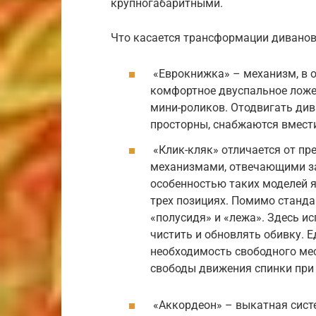
крупногабаритными.
Что касается трансформации диванов,
«Еврокнижка» – механизм, в 
комфортное двуспальное ложе
мини-роликов. Отодвигать див
просторны, снабжаются вмест
«Клик-кляк» отличается от п
механизмами, отвечающими за
особенностью таких моделей 
трех позициях. Помимо станда
«полусидя» и «лежа». Здесь и
чистить и обновлять обивку. 
необходимость свободного мес
свободы движения спинки при
«Аккордеон» – выкатная сист