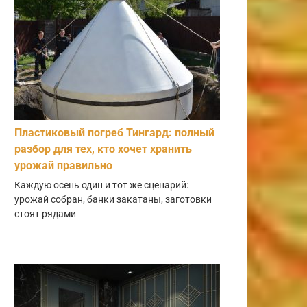
Пластиковый погреб Тингард: полный
разбор для тех, кто хочет хранить
урожай правильно
Каждую осень один и тот же сценарий:
урожай собран, банки закатаны, заготовки
стоят рядами