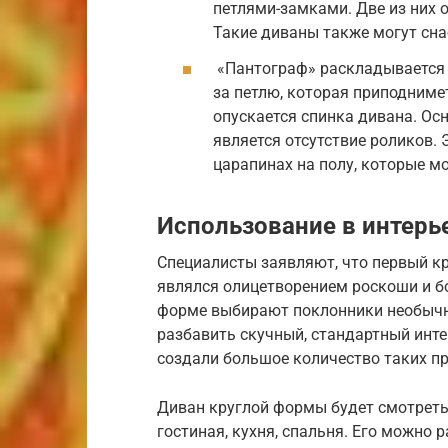
петлями-замками. Две из них о
Такие диваны также могут сн
«Пантограф» раскладывается 
за петлю, которая приподнимет
опускается спинка дивана. Ос
является отсутствие роликов. 
царапинах на полу, которые мо
Использование в интерь
Специалисты заявляют, что первый кру
являлся олицетворением роскоши и б
форме выбирают поклонники необычны
разбавить скучный, стандартный инт
создали большое количество таких пр
Диван круглой формы будет смотреть
гостиная, кухня, спальня. Его можно