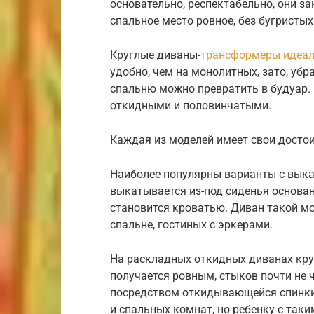
основательно, респектабельно, они за
спальное место ровное, без бугристы
Круглые диваны-
трансформеры идеал
удобно, чем на монолитных, зато, уб
спальню можно превратить в будуар.
откидными и половинчатыми.
Каждая из моделей имеет свои достои
Наиболее популярны варианты с выка
выкатывается из-под сиденья основан
становится кроватью. Диван такой м
спальне, гостиных с эркерами.
На раскладных откидных диванах кру
получается ровным, стыков почти не 
посредством откидывающейся спинки 
и спальных комнат, но ребенку с так