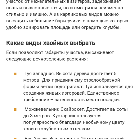
участок от нежелательных визитеров, задерживает
пыль и выхлопные газы, но и смотрится неизменно
стильно и изящно. А из карликовых видов можно
высадить небольшие барьерчики, с помощью которых
удобно зонировать площадь или оградить клумбы.
Какие виды хвойных выбрать
Если позволяют габариты участка, высаживают
следующие вечнозеленые растения:
Туя западная. Высота дерева достигает 5
метров. Для придания ему стрелообразной
формы ветки подстригают. Туя используется для
создания живых изгородей. Единственное
требование – затененность места посадки.
Можжевельник Скайрокет. Достигает высоты
до 3 метров. Кустарник пользуется
популярностью благодаря необычному цвету
хвои с голубоватым оттенком.
Ель Хупси. Вырастает до 15 метров высотой.