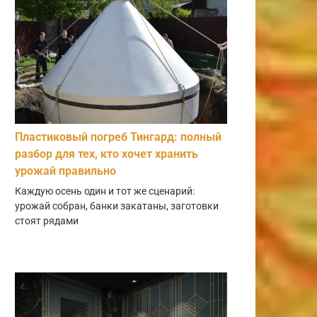
Пластиковый погреб Тингард: полный
разбор для тех, кто хочет хранить
урожай правильно
Каждую осень один и тот же сценарий:
урожай собран, банки закатаны, заготовки
стоят рядами