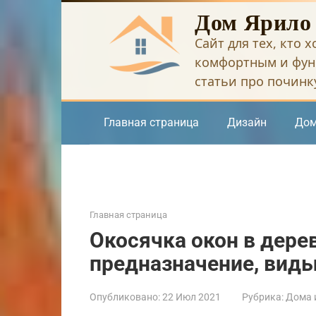
Перейти
Дом Ярило
к
Сайт для тех, кто 
контенту
комфортным и фун
статьи про починку
Главная страница
Дизайн
Дом
Главная страница
Окосячка окон в дере
предназначение, виды
Опубликовано:
22 Июл 2021
Рубрика:
Дома и