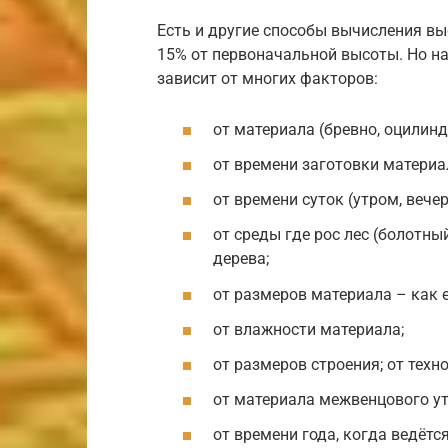
Есть и другие способы вычисления вы
15% от первоначальной высоты. Но на
зависит от многих факторов:
от материала (бревно, оцилинд
от времени заготовки материал
от времени суток (утром, вечер
от среды где рос лес (болотны
дерева;
от размеров материала – как е
от влажности материала;
от размеров строения; от техно
от материала межвенцового ут
от времени года, когда ведётс