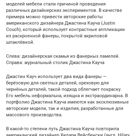
моделей мебели стали причиной проведения
различных дизайнерских экспериментов. В качестве
примера можно привести авторские работы
американского дизайнера Джастина Кауча (Justin
Couch), который использует контрастные аппликации
из раскроенной фанеры, покрытой акриловой
шпаклёвкой.
Слева: дизайнерская скамья из фанерных ламелей.
Справа: журнальный столик Джастина Кауча
Джастин Кауч использует два вида фанеры —
берёзовую для светлых деталей, ореховую для
чернёных деталей, такой подход облегчает покраску.
Его мебель неформальна, изящна и экстраординарна. В
портфолио Джастина Кауча имеются как эксклюзивные
авторские модели, так и изделия, разработанные для
массового производства.
В какой-то степени путь Джастина Кауча повторила
американский дизайнер Хилари Вейсбенски (англ. Hilary