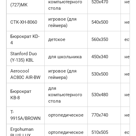
компьютерного
520х470
нет
(727)МК
стола
игровое (для
CTK-XH-8060
540х500
нет
геймера)
Бюрократ KD-
детское
560х350
есть
4
Stanford Duo
для школьника
450х340
нет
(Y-135) KBL
Aerocool
игровое (для
530х500
нет
AC80C AIR-BW
геймера)
для
Бюрократ
компьютерного
530х480
нет
КВ-8
стола
T-
ортопедическое
770х740
нет
9915A/BROWN
Ergohuman
ортопедическое
510х505
есть
PLUS LUX