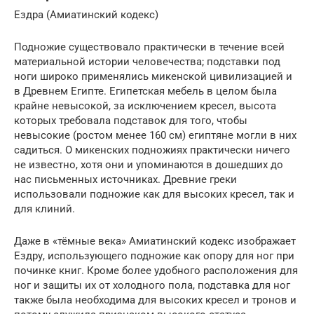
Ездра (Амиатинский кодекс)
Подножие существовало практически в течение всей
материальной истории человечества; подставки под
ноги широко применялись микенской цивилизацией и
в Древнем Египте. Египетская мебель в целом была
крайне невысокой, за исключением кресел, высота
которых требовала подставок для того, чтобы
невысокие (ростом менее 160 см) египтяне могли в них
садиться. О микенских подножиях практически ничего
не известно, хотя они и упоминаются в дошедших до
нас письменных источниках. Древние греки
использовали подножие как для высоких кресел, так и
для клиний.
Даже в «тёмные века» Амиатинский кодекс изображает
Ездру, использующего подножие как опору для ног при
починке книг. Кроме более удобного расположения для
ног и защиты их от холодного пола, подставка для ног
также была необходима для высоких кресел и тронов и