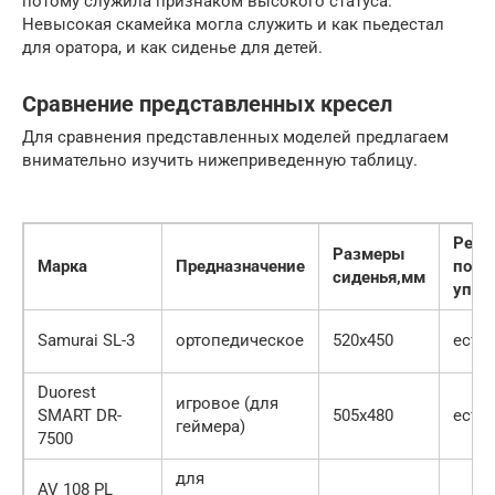
потому служила признаком высокого статуса.
Невысокая скамейка могла служить и как пьедестал
для оратора, и как сиденье для детей.
Сравнение представленных кресел
Для сравнения представленных моделей предлагаем
внимательно изучить нижеприведенную таблицу.
Регу
Размеры
Марка
Предназначение
пояс
сиденья,
мм
упор
Samurai SL-3
ортопедическое
520х450
есть
Duorest
игровое (для
SMART DR-
505х480
есть
геймера)
7500
для
AV 108 PL