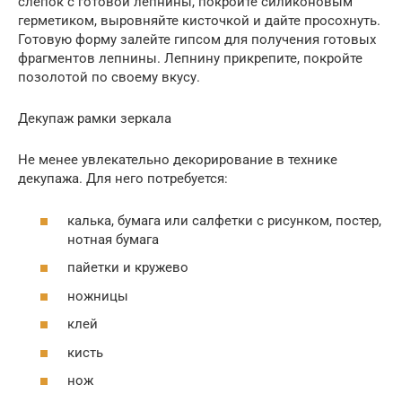
слепок с готовой лепнины, покройте силиконовым
герметиком, выровняйте кисточкой и дайте просохнуть.
Готовую форму залейте гипсом для получения готовых
фрагментов лепнины. Лепнину прикрепите, покройте
позолотой по своему вкусу.
Декупаж рамки зеркала
Не менее увлекательно декорирование в технике
декупажа. Для него потребуется:
калька, бумага или салфетки с рисунком, постер,
нотная бумага
пайетки и кружево
ножницы
клей
кисть
нож